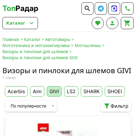
Топ
Радар






Каталог
Главная
>
Каталог
>
Автотовары
>
Мототехника и мотоэкипировка
>
Мотошлемы
>
Визоры и пинлоки для шлемов
>
Визоры и пинлоки для шлемов GIVI
Визоры и пинлоки для шлемов GIVI
1 товар
Acerbis
Aim
GIVI
LS2
SHARK
SHOEI

Фильтр
По популярности