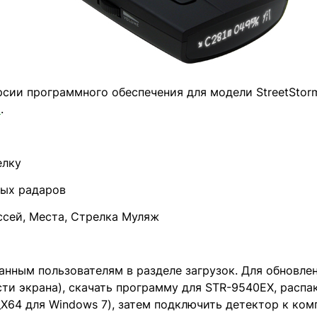
сии программного обеспечения для модели StreetStor
я
.
елку
ных радаров
ссей, Места, Стрелка Муляж
нным пользователям в разделе загрузок. Для обновле
ти экрана), скачать программу для STR-9540EX, распа
_X64 для Windows 7), затем подключить детектор к ко