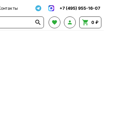
Контакты
+7 (495) 955-16-07




0 ₽