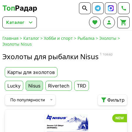
Топ
Радар






Каталог
Главная
>
Каталог
>
Хобби и спорт
>
Рыбалка
>
Эхолоты
>
Эхолоты Nisus
Эхолоты для рыбалки Nisus
1 товар
Карты для эхолотов
Lucky
Nisus
Rivertech
TRD

Фильтр
По популярности
NEW