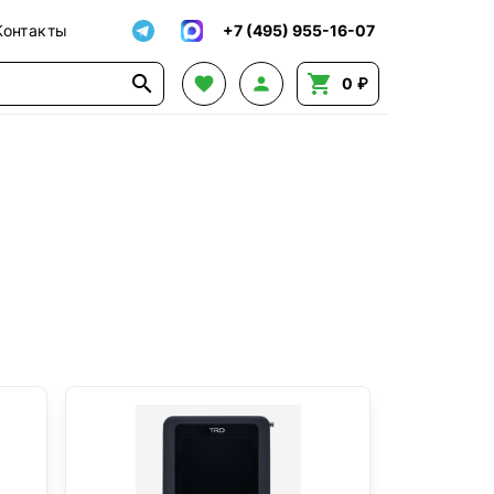
Контакты
+7 (495) 955-16-07




0 ₽