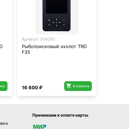
Артикул:
304295
RD
Рыбопоисковый эхолот TRD
F35

ину
В корзину
16 600 ₽
Принимаем к оплате карты
авка