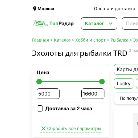

Москва
Оплата и доставка

Топ
Радар
Каталог
Главная
>
Каталог
>
Хобби и спорт
>
Рыбалка
>
Э
Эхолоты для рыбалки TRD
3 то
Карты д
Цена
Lucky
По попу
Доставка за 2 часа

Сбросить все параметры