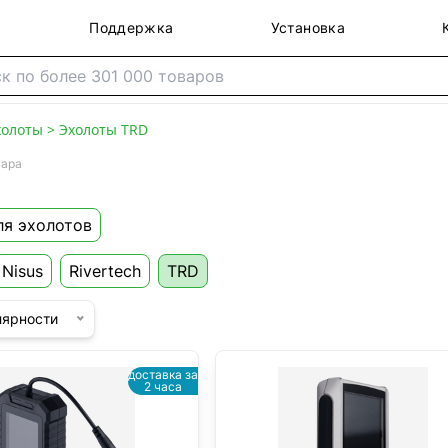
Поддержка
Установка
холоты
>
Эхолоты TRD
вара
ля эхолотов
Nisus
Rivertech
TRD
лярности
доставка за
2 часа