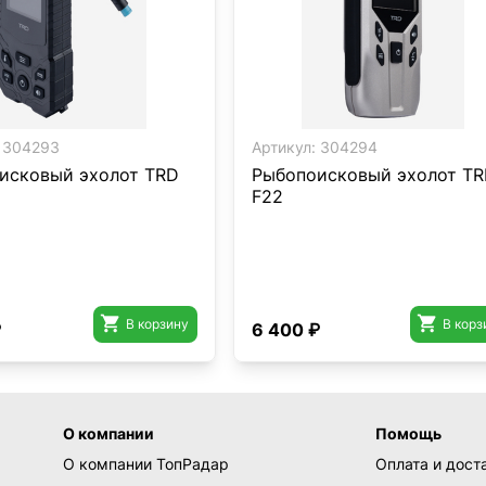
304293
Артикул:
304294
исковый эхолот TRD
Рыбопоисковый эхолот T
F22


В корзину
В корз
₽
6 400 ₽
О компании
Помощь
О компании ТопРадар
Оплата и дост