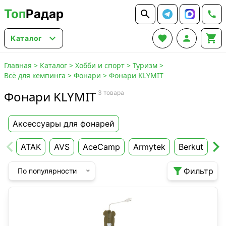
Топ
Радар






Каталог
Главная
>
Каталог
>
Хобби и спорт
>
Туризм
>
Всё для кемпинга
>
Фонари
>
Фонари KLYMIT
Фонари KLYMIT
3 товара
Аксессуары для фонарей
ATAK
AVS
AceCamp
Armytek
Berkut
Co

Фильтр
По популярности