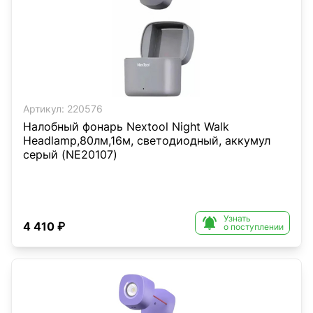
Артикул:
220576
Налобный фонарь Nextool Night Walk
Headlamp,80лм,16м, светодиодный, аккумул
серый (NE20107)
Узнать

4 410 ₽
о поступлении