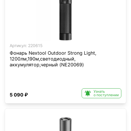
Артикул:
220615
Фонарь Nextool Outdoor Strong Light,
1200лм,190м,светодиодный,
аккумулятор,черный (NE20069)
Узнать

5 090 ₽
о поступлении