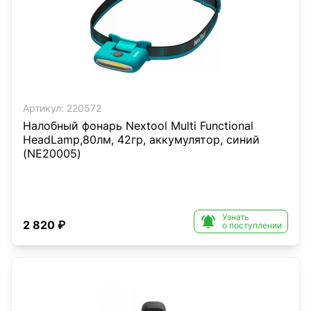
Артикул:
220572
Налобный фонарь Nextool Multi Functional
HeadLamp,80лм, 42гр, аккумулятор, синий
(NE20005)
Узнать

2 820 ₽
о поступлении