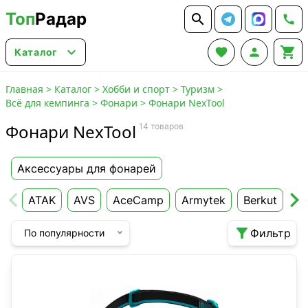
Топ
Радар






Каталог
Главная
>
Каталог
>
Хобби и спорт
>
Туризм
>
Всё для кемпинга
>
Фонари
>
Фонари NexTool
Фонари NexTool
14 товаров
Аксессуары для фонарей
ATAK
AVS
AceCamp
Armytek
Berkut
Co

Фильтр
По популярности