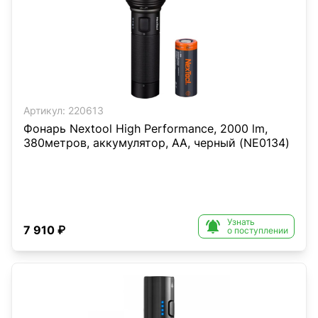
Артикул:
220613
Фонарь Nextool High Performance, 2000 lm,
380метров, аккумулятор, АА, черный (NE0134)
Узнать

7 910 ₽
о поступлении