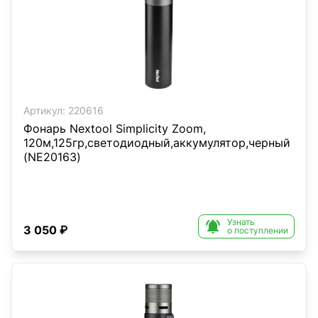
Артикул:
220616
Фонарь Nextool Simplicity Zoom,
120м,125гр,светодиодный,аккумулятор,черный
(NE20163)
Узнать

3 050 ₽
о поступлении