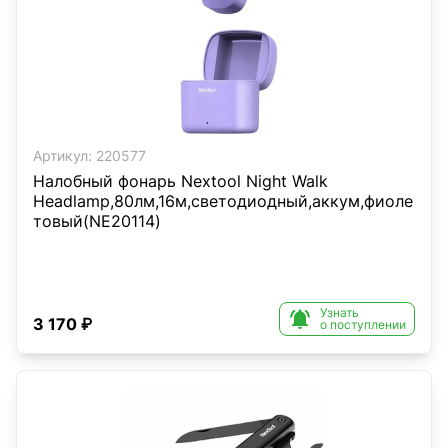
Артикул:
220577
Налобный фонарь Nextool Night Walk
Headlamp,80лм,16м,светодиодный,аккум,фиоле
товый(NE20114)
Узнать

3 170 ₽
о поступлении