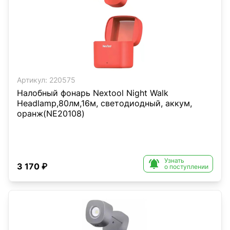
Артикул:
220575
Налобный фонарь Nextool Night Walk
Headlamp,80лм,16м, светодиодный, аккум,
оранж(NE20108)
Узнать

3 170 ₽
о поступлении