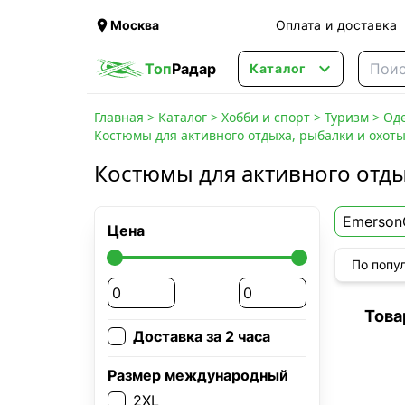

Москва
Оплата и доставка

Топ
Радар
Каталог
Главная
>
Каталог
>
Хобби и спорт
>
Туризм
>
Оде
Костюмы для активного отдыха, рыбалки и охоты
Костюмы для активного отды
Emerson
Цена
По попу
Това
Доставка за 2 часа
Размер международный
2XL