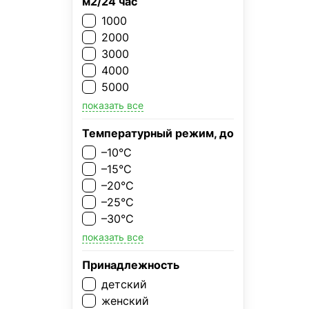
м2/24 час
1000
2000
3000
4000
5000
показать все
Температурный режим, до
–10°C
–15°C
–20°C
–25°C
–30°C
показать все
Принадлежность
детский
женский