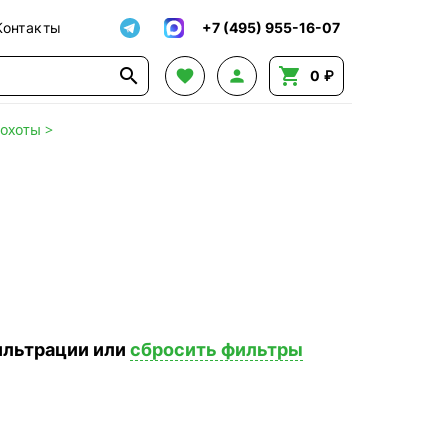
Контакты
+7 (495) 955-16-07




0 ₽
 охоты
>
ильтрации или
сбросить фильтры