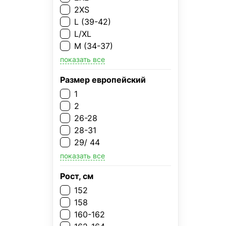
2XS
L (39-42)
L/XL
M (34-37)
показать все
Размер европейский
1
2
26-28
28-31
29/ 44
показать все
Рост, см
152
158
160-162