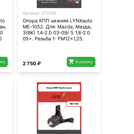
Артикул:
273196
to
Опора КПП нижняя LYNXauto
ан,
ME-1052. Для: Mazda, Мазда,
.0
3(BK) 1.4-2.0 03-09/ 5 1.8-2.0
)
05>. Резьба 1- FM12x1,25.

ину
В корзину
2 750 ₽