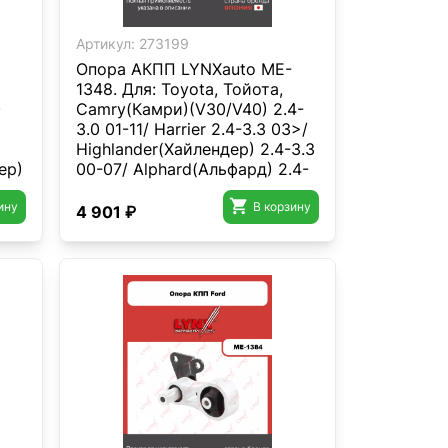
Артикул:
273199
Опора AКПП LYNXauto ME-
1348. Для: Toyota, Тойота,
)
Camry(Камри)(V30/V40) 2.4-
3.0 01-11/ Harrier 2.4-3.3 03>/
Highlander(Хайлендер) 2.4-3.3
ер)
00-07/ Alphard(Альфард) 2.4-
3.0 03-08/ Estima/Previa II 2.4

ину
В корзину
4 901 ₽