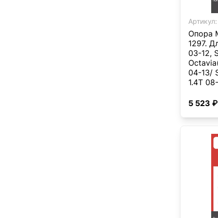
Артикул:
Опора 
1297. Дл
03-12, 
Octavia
04-13/ 
1.4T 08-
VW, Фол
Caddy(К
5 523 ₽