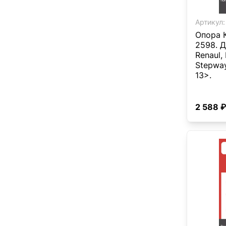
Артикул:
Опора 
2598. Дл
Renaul,
Stepway
13>.
2 588 ₽