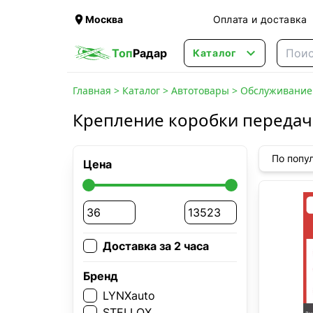

Москва
Оплата и доставка

Топ
Радар
Каталог
Главная
>
Каталог
>
Автотовары
>
Обслуживание 
Крепление коробки передач
По попу
Цена
Доставка за 2 часа
Бренд
LYNXauto
STELLOX