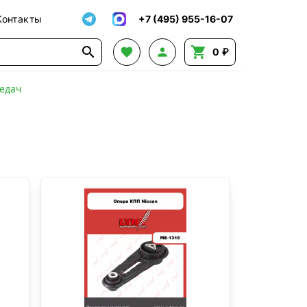
Контакты
+7 (495) 955-16-07




0 ₽
едач