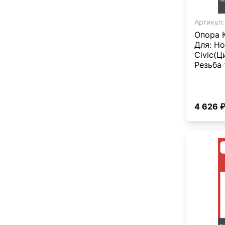
Артикул:
Опора 
Для: Ho
Civic(Ц
Резьба 
4 626 