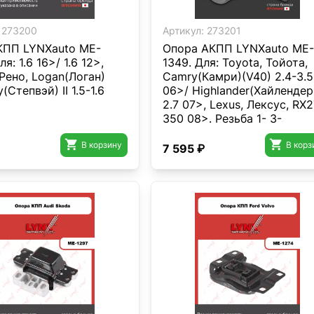
273200
Артикул:
273201
КПП LYNXauto ME-
Опора AКПП LYNXauto ME-
я: 1.6 16>/ 1.6 12>,
1349. Для: Toyota, Тойота,
 Рено, Logan(Логан)
Camry(Камри)(V40) 2.4-3.5
(Степвэй) II 1.5-1.6
06>/ Highlander(Хайлендер
2.7 07>, Lexus, Лексус, RX
350 08>. Резьба 1- 3-
MM12x1,25/ MM14x1,5.


В корзину
В корз
7 595 ₽