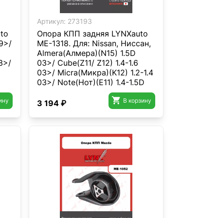
Артикул:
273193
to
Опора КПП задняя LYNXauto
19>/
ME-1318. Для: Nissan, Ниссан,
Almera(Алмера)(N15) 1.5D
3>/
03>/ Cube(Z11/ Z12) 1.4-1.6
03>/ Micra(Микра)(K12) 1.2-1.4
03>/ Note(Нот)(E11) 1.4-1.5D
06>/ Tiida(Тиида) 1.5-1.8.

ину
В корзину
3 194 ₽