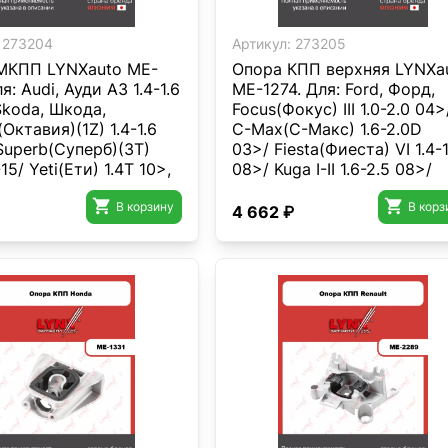
273204
Артикул:
273205
МКПП LYNXauto ME-
Опора КПП верхняя LYNXa
я: Audi, Ауди A3 1.4-1.6
ME-1274. Для: Ford, Форд,
Skoda, Шкода,
Focus(Фокус) III 1.0-2.0 04>
(Октавия)(1Z) 1.4-1.6
C-Max(С-Макс) 1.6-2.0D
Superb(Суперб)(3T)
03>/ Fiesta(Фиеста) VI 1.4-1
15/ Yeti(Ети) 1.4T 10>,
08>/ Kuga I-II 1.6-2.5 08>/
ьксваген,
Tourneo Connect 1.0-1.6D 13


адди) III.
В корзину
В корз
4 662 ₽