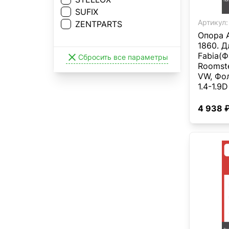
SUFIX
Артикул:
ZENTPARTS
Опора 
1860. Д
Fabia(Фа

Сбросить все параметры
Roomste
VW, Фол
1.4-1.9
1.6 10>
4 938 