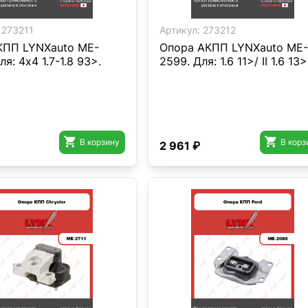
273211
Артикул:
273212
КПП LYNXauto ME-
Опора AКПП LYNXauto ME-
ля: 4x4 1.7-1.8 93>.
2599. Для: 1.6 11>/ II 1.6 13>


В корзину
В корз
2 961 ₽