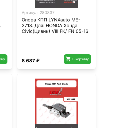
Артикул:
280837
Опора КПП LYNXauto ME-
.
2713. Для: HONDA Хонда
Civic(Цивик) VIII FK/ FN 05-16

ину
В корзину
8 687 ₽