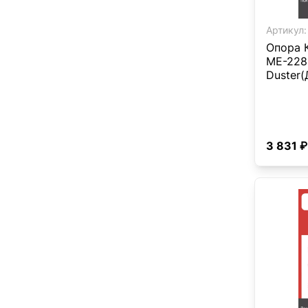
Артикул:
Опора 
ME-2286
Duster(
3 831 ₽