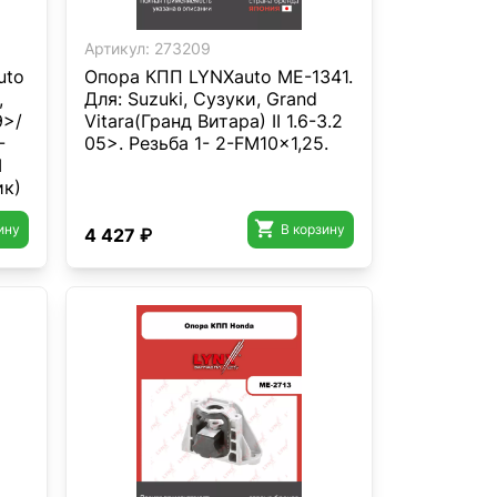
Артикул:
273209
uto
Опора КПП LYNXauto ME-1341.
,
Для: Suzuki, Сузуки, Grand
9>/
Vitara(Гранд Витара) II 1.6-3.2
-
05>. Резьба 1- 2-FM10x1,25.
I
ик)

ину
В корзину
4 427 ₽