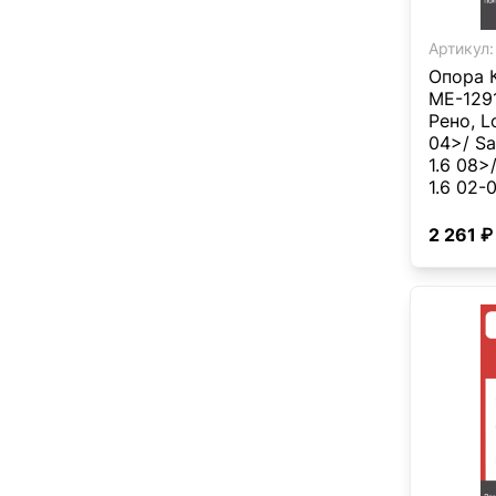
Артикул:
Опора 
ME-1291.
Рено, Lo
04>/ Sa
1.6 08>
1.6 02-0
2 261 ₽