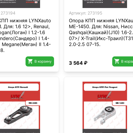
273194
Артикул:
273195
КПП нижняя LYNXauto
Опора КПП нижняя LYNXau
 Для: 1.6 12>, Renaul,
ME-1450. Для: Nissan, Нисс
gan(Логан) I 1.2-1.6
Qashqai(Кашкай)(J10) 1.6-2
ndero(Сандеро) I 1.4-
07>/ X-Trail(Икс-Траил)(T31
/ Megane(Меган) II 1.4-
2.0-2.5 07-15.
8.


В корзину
В корз
3 564 ₽