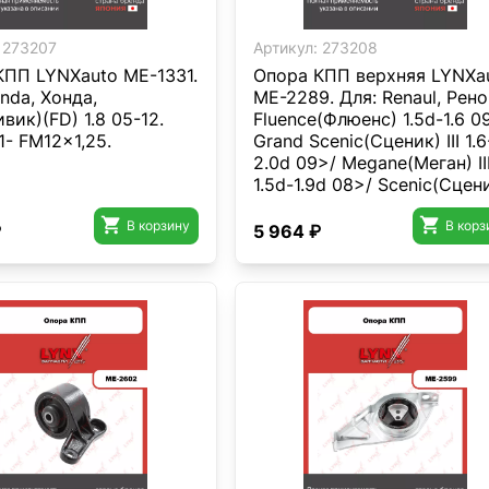
273207
Артикул:
273208
КПП LYNXauto ME-1331.
Опора КПП верхняя LYNXa
nda, Хонда,
ME-2289. Для: Renaul, Рено
ивик)(FD) 1.8 05-12.
Fluence(Флюенс) 1.5d-1.6 0
1- FM12x1,25.
Grand Scenic(Сценик) III 1.6
2.0d 09>/ Megane(Меган) II
1.5d-1.9d 08>/ Scenic(Сцен
III 1.6-2.0d 09>.


В корзину
В корз
₽
5 964 ₽