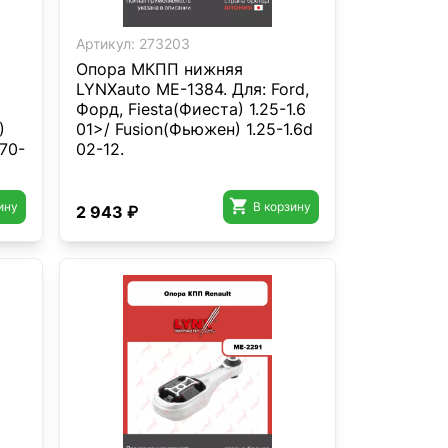
Артикул:
273203
Опора МКПП нижняя
LYNXauto ME-1384. Для: Ford,
Форд, Fiesta(Фиеста) 1.25-1.6
)
01>/ Fusion(Фьюжен) 1.25-1.6d
270-
02-12.

ину
В корзину
2 943 ₽