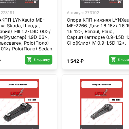
273191
Артикул:
273192
AКПП LYNXauto ME-
Опора КПП нижняя LYNXau
ля: Skoda, Шкода,
ME-2266. Для: 1.6 16>/ 1.6 
бия) I-III 1.2-1.9D 00>/
1.6 12>, Renaul, Рено,
r(Румстер) 1.9D 06>,
Captur(Каптюр)e 0.9-1.5D 1
ьксваген, Polo(Поло)
Clio(Клио) IV 0.9-1.5D 12>.
D 01>/ Polo(Поло) Sedan
. Резьба 1- 2-MM8x1,25.


В корзину
В корз
₽
1 542 ₽