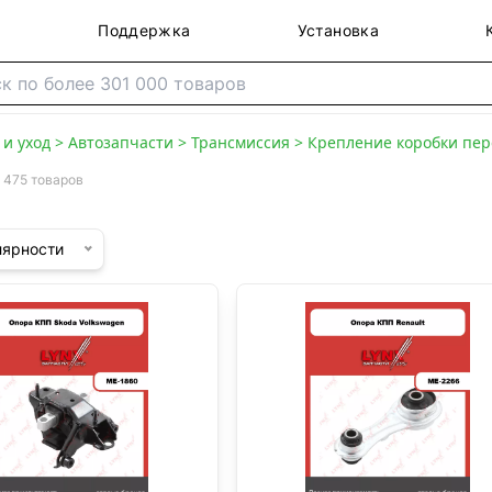
Поддержка
Установка
и уход
>
Автозапчасти
>
Трансмиссия
>
Крепление коробки пер
475 товаров
лярности