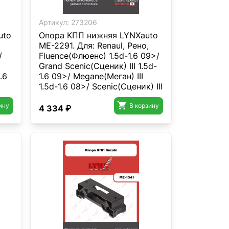
Артикул:
273206
uto
Опора КПП нижняя LYNXauto
ME-2291. Для: Renaul, Рено,
/
Fluence(Флюенс) 1.5d-1.6 09>/
Grand Scenic(Сценик) III 1.5d-
.6
1.6 09>/ Megane(Меган) III
1.5d-1.6 08>/ Scenic(Сценик) III
>.
1.5d-1.6 09>.

ину
В корзину
4 334 ₽