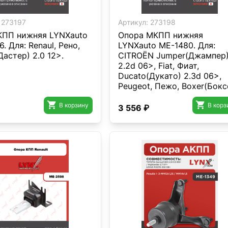
273197
Артикул:
273198
КПП нижняя LYNXauto
Опора МКПП нижняя
. Для: Renaul, Рено,
LYNXauto ME-1480. Для:
Дастер) 2.0 12>.
CITROËN Jumper(Джампер
2.2d 06>, Fiat, Фиат,
Ducato(Дукато) 2.3d 06>,
Peugeot, Пежо, Boxer(Бокс
2.2d 06>.


В корзину
В корз
3 556 ₽