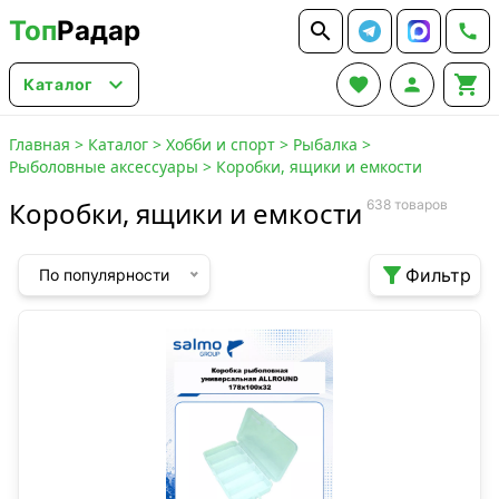
Топ
Радар






Каталог
Главная
>
Каталог
>
Хобби и спорт
>
Рыбалка
>
Рыболовные аксессуары
>
Коробки, ящики и емкости
Коробки, ящики и емкости
638 товаров

Фильтр
По популярности