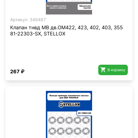
Артикул:
349487
Клапан тнвд MB дв.OM422, 423, 402, 403, 355
81-22303-SX, STELLOX

В корзину
267 ₽