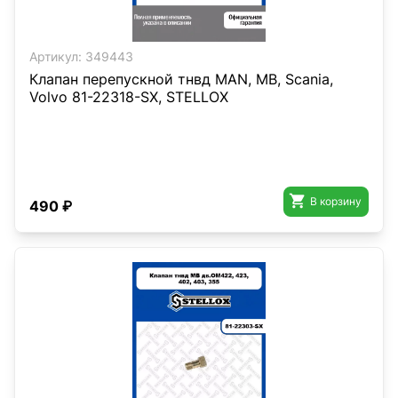
Артикул:
349443
Клапан перепускной тнвд MAN, MB, Scania,
Volvo 81-22318-SX, STELLOX

В корзину
490 ₽