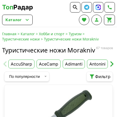
Топ
Радар






Каталог
Главная
>
Каталог
>
Хобби и спорт
>
Туризм
>
Туристические ножи
>
Туристические ножи Morakniv
Туристические ножи Morakniv
67 товаров
AccuSharp
AceCamp
Adimanti
Antonini
Be

Фильтр
По популярности