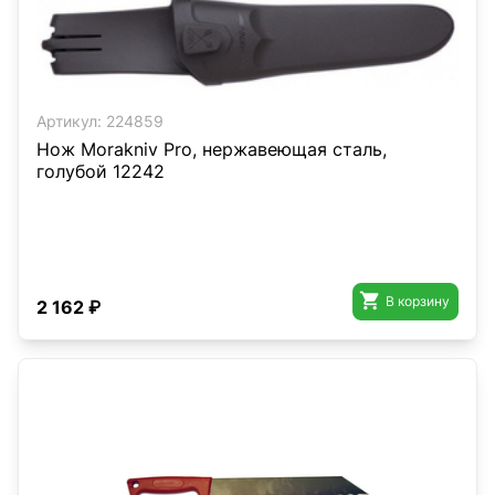
Артикул:
224859
Нож Morakniv Pro, нержавеющая сталь,
голубой 12242

В корзину
2 162 ₽