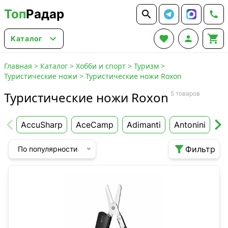
Топ
Радар






Каталог
Главная
>
Каталог
>
Хобби и спорт
>
Туризм
>
Туристические ножи
>
Туристические ножи Roxon
Туристические ножи Roxon
5 товаров
AccuSharp
AceCamp
Adimanti
Antonini
Be

Фильтр
По популярности