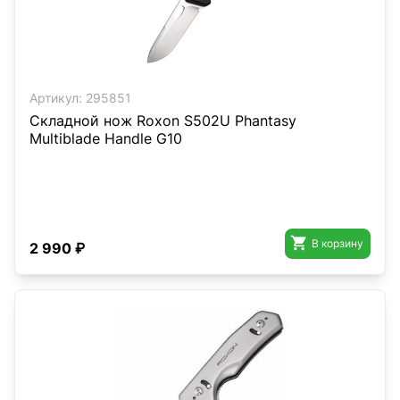
Артикул:
295851
Складной нож Roxon S502U Phantasy
Multiblade Handle G10

В корзину
2 990 ₽