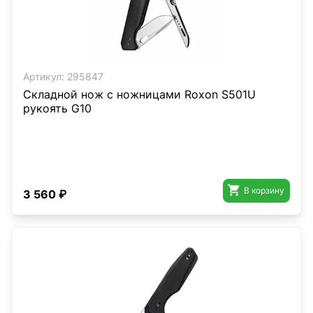
Артикул:
295847
Складной нож с ножницами Roxon S501U
рукоять G10

В корзину
3 560 ₽