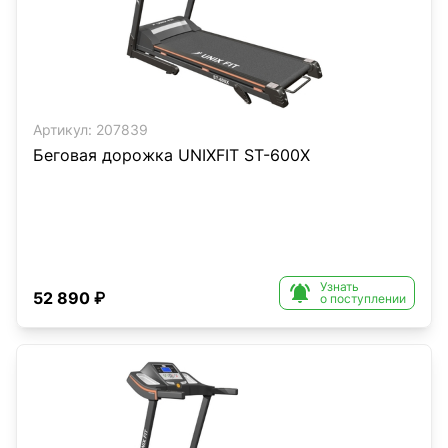
Артикул:
207839
Беговая дорожка UNIXFIT ST-600X
Узнать

52 890 ₽
о поступлении