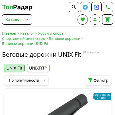
Топ
Радар






Каталог
Главная
>
Каталог
>
Хобби и спорт
>
Спортивный инвентарь
>
Беговые дорожки
>
Беговые дорожки UNIX Fit
Беговые дорожки UNIX Fit
28 товаров
UNIX Fit
UNIXFIT™

Фильтр
По популярности
доставка за
2 часа