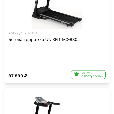
Артикул:
207913
Беговая дорожка UNIXFIT MX-830L
Узнать

87 890 ₽
о поступлении