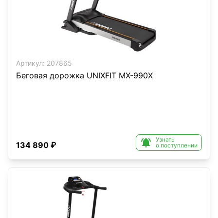
Артикул:
207865
Беговая дорожка UNIXFIT MX-990X
Узнать

134 890 ₽
о поступлении