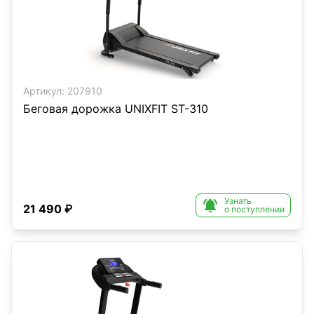
Артикул:
207910
Беговая дорожка UNIXFIT ST-310
Узнать

21 490 ₽
о поступлении