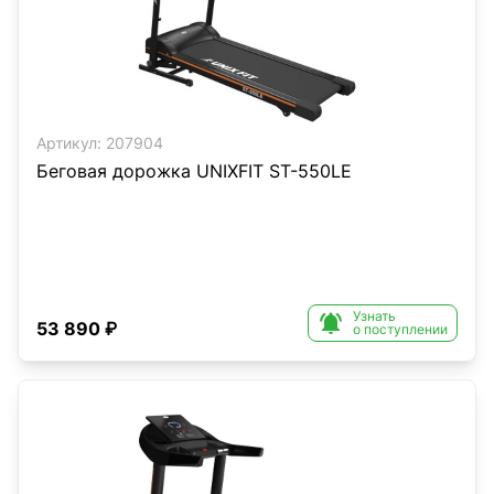
Артикул:
207904
Беговая дорожка UNIXFIT ST-550LE
Узнать

53 890 ₽
о поступлении