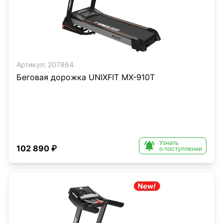
Артикул:
207864
Беговая дорожка UNIXFIT MX-910T
Узнать

102 890 ₽
о поступлении