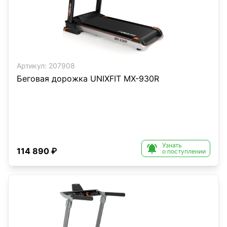
Артикул:
207908
Беговая дорожка UNIXFIT MX-930R
Узнать

114 890 ₽
о поступлении