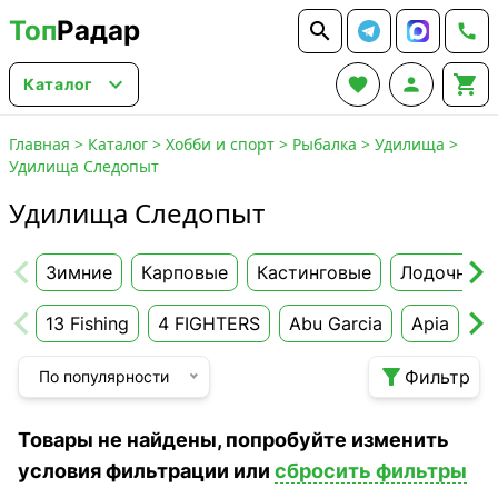
Топ
Радар






Каталог
Главная
>
Каталог
>
Хобби и спорт
>
Рыбалка
>
Удилища
>
Удилища Следопыт
Удилища Следопыт
Зимние
Карповые
Кастинговые
Лодочные
13 Fishing
4 FIGHTERS
Abu Garcia
Apia
Aq

Фильтр
По популярности
Товары не найдены, попробуйте изменить
условия фильтрации или
сбросить фильтры