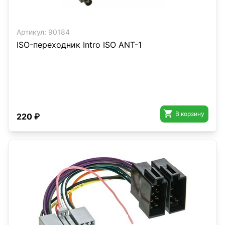
Артикул:
90184
ISO-переходник Intro ISO ANT-1

В корзину
220 ₽