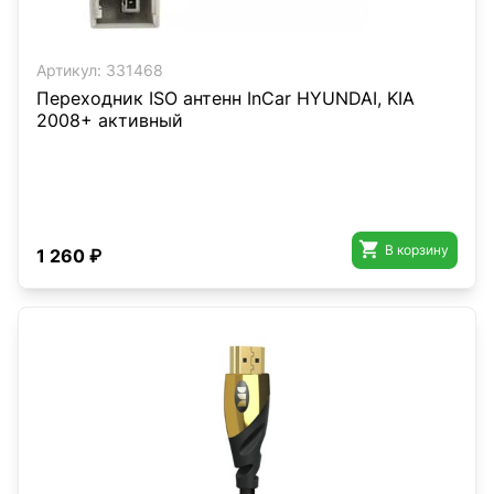
Артикул:
331468
Переходник ISO антенн InCar HYUNDAI, KIA
2008+ активный

В корзину
1 260 ₽