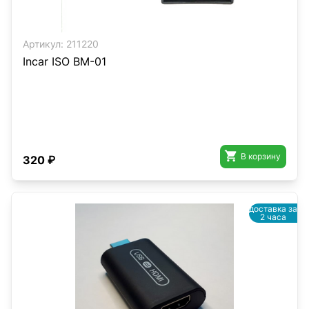
Артикул:
211220
Incar ISO BM-01

В корзину
320 ₽
доставка за
2 часа