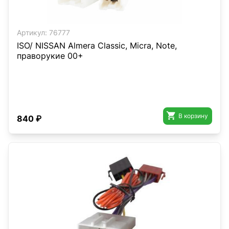
Артикул:
76777
ISO/ NISSAN Almera Classic, Micra, Note,
праворукие 00+

В корзину
840 ₽