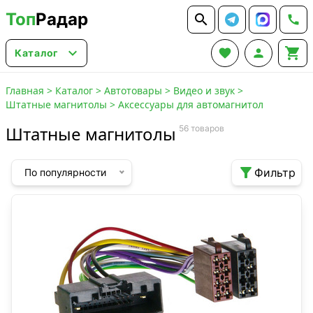
Топ
Радар






Каталог
Главная
>
Каталог
>
Автотовары
>
Видео и звук
>
Штатные магнитолы
>
Аксессуары для автомагнитол
Штатные магнитолы
56 товаров

Фильтр
По популярности