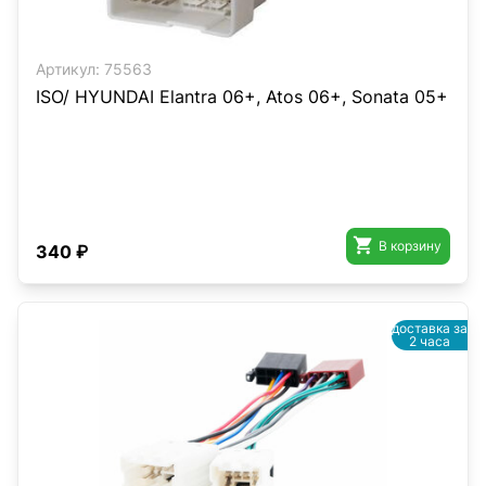
Артикул:
75563
ISO/ HYUNDAI Elantra 06+, Atos 06+, Sonata 05+

В корзину
340 ₽
доставка за
2 часа