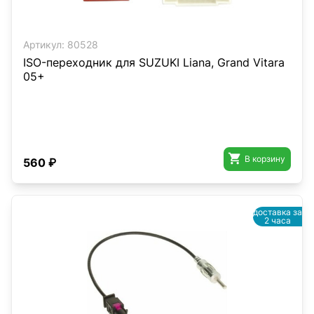
Артикул:
80528
ISO-переходник для SUZUKI Liana, Grand Vitara
05+

В корзину
560 ₽
доставка за
2 часа